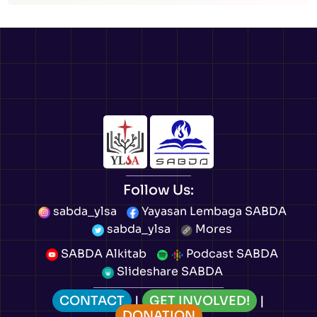
Follow Us:
sabda_ylsa
Yayasan Lembaga SABDA
sabda_ylsa
Mores
SABDA Alkitab
Podcast SABDA
Slideshare SABDA
CONTACT
|
GET INVOLVED!
|
DONATION