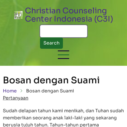
Skip to main content
Christian Counseling
Center Indonesia (C3I)
Search
Bosan dengan Suami
Breadcrumb
Home
Bosan dengan Suami
Pertanyaan
Sudah delapan tahun kami menikah, dan Tuhan sudah
memberikan seorang anak laki-laki yang sekarang
berusia tujuh tahun. Tahun-tahun pertama