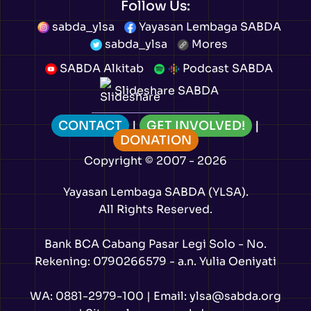
Follow Us:
sabda_ylsa
Yayasan Lembaga SABDA
sabda_ylsa
Mores
SABDA Alkitab
Podcast SABDA
Slideshare SABDA
CONTACT
|
GET INVOLVED!
|
DONATION
Copyright
© 2007 -
2026
Yayasan Lembaga SABDA (YLSA).
All Rights Reserved.
Bank BCA Cabang Pasar Legi Solo - No.
Rekening: 0790266579 - a.n. Yulia Oeniyati
WA:
0881-2979-100
| Email:
ylsa@sabda.org