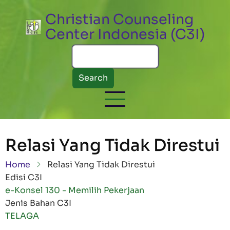
Skip to main content
Christian Counseling
Center Indonesia (C3I)
Search
Relasi Yang Tidak Direstui
Breadcrumb
Home
Relasi Yang Tidak Direstui
Edisi C3I
e-Konsel 130 - Memilih Pekerjaan
Jenis Bahan C3I
TELAGA