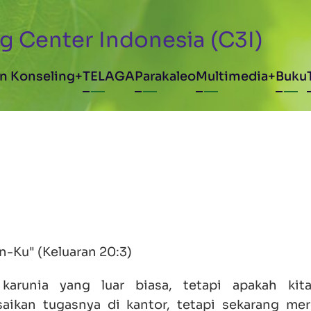
g Center Indonesia (C3I)
avigation
n Konseling
TELAGA
Parakaleo
Multimedia
Buku
n-Ku" (
Keluaran 20:3
)
runia yang luar biasa, tetapi apakah kita 
ikan tugasnya di kantor, tetapi sekarang me