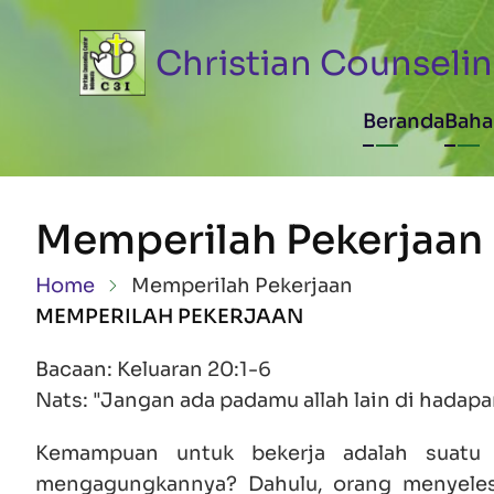
Skip to main content
Christian Counselin
Main n
Beranda
Baha
Memperilah Pekerjaan
Breadcrumb
Home
Memperilah Pekerjaan
MEMPERILAH PEKERJAAN
Bacaan:
Keluaran 20:1-6
Nats: "Jangan ada padamu allah lain di hadapa
Kemampuan untuk bekerja adalah suatu ka
mengagungkannya? Dahulu, orang menyelesa