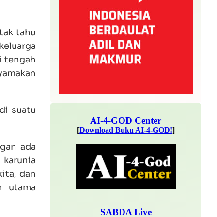
tak tahu
 keluarga
i tengah
nyamakan
di suatu
ngan ada
i karunia
ita, dan
r utama