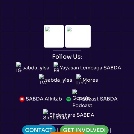
Follow Us:
sabda_ylsa
Yayasan Lembaga SABDA
sabda_ylsa
Mores
SABDA Alkitab
Podcast SABDA
Slideshare SABDA
CONTACT
|
GET INVOLVED!
|