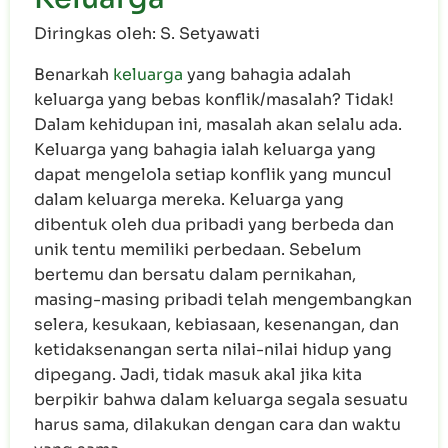
Diringkas oleh: S. Setyawati
Benarkah
keluarga
yang bahagia adalah
keluarga yang bebas konflik/masalah? Tidak!
Dalam kehidupan ini, masalah akan selalu ada.
Keluarga yang bahagia ialah keluarga yang
dapat mengelola setiap konflik yang muncul
dalam keluarga mereka. Keluarga yang
dibentuk oleh dua pribadi yang berbeda dan
unik tentu memiliki perbedaan. Sebelum
bertemu dan bersatu dalam pernikahan,
masing-masing pribadi telah mengembangkan
selera, kesukaan, kebiasaan, kesenangan, dan
ketidaksenangan serta nilai-nilai hidup yang
dipegang. Jadi, tidak masuk akal jika kita
berpikir bahwa dalam keluarga segala sesuatu
harus sama, dilakukan dengan cara dan waktu