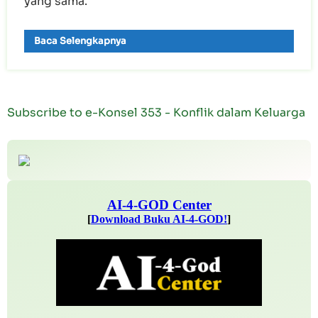
yang sama.
Baca Selengkapnya
Subscribe to e-Konsel 353 - Konflik dalam Keluarga