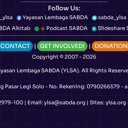
Follow Us:
_ylsa
Yayasan Lembaga SABDA
sabda_ylsa
DA Alkitab
Podcast SABDA
Slideshare
CONTACT
|
GET INVOLVED!
|
DONATION
Copyright
© 2007 -
2026
ayasan Lembaga SABDA (YLSA).
All Rights Reserv
Pasar Legi Solo - No. Rekening: 0790266579 - a.
2979-100
| Email:
ylsa@sabda.org
| Sites:
ylsa.org