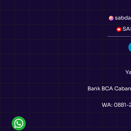
sabda
SAB
Y
Bank BCA Cabang 
WA:
0881-