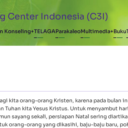
g Center Indonesia (C3I)
avigation
n Konseling
TELAGA
Parakaleo
Multimedia
Buku
i kita orang-orang Kristen, karena pada bulan ini
an Tuhan kita Yesus Kristus. Untuk menyambut har
mun sayang sekali, persiapan Natal sering diartik
tuk orang-orang yang dikasihi, baju-baju baru, p