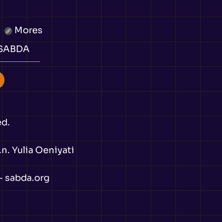
Mores
 SABDA
ed.
n. Yulia Oeniyati
-
sabda.org