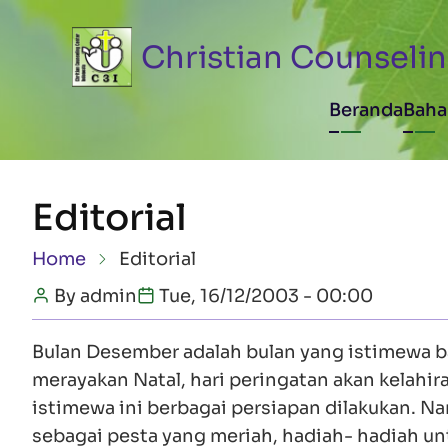
Skip to main content
Christian Counselin
Main n
Beranda
Baha
Editorial
Breadcrumb
Home
Editorial
By
admin
Tue, 16/12/2003 - 00:00
Bulan Desember adalah bulan yang istimewa bag
merayakan Natal, hari peringatan akan kelahir
istimewa ini berbagai persiapan dilakukan. Na
sebagai pesta yang meriah, hadiah- hadiah un