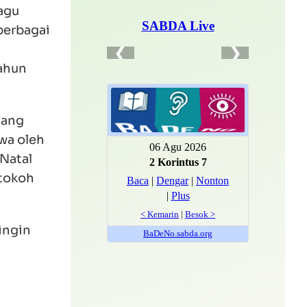
agu
 berbagai
ahun
yang
wa oleh
 Natal
-tokoh
ingin