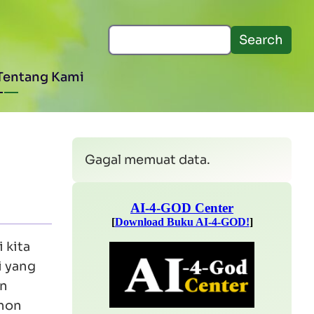
Search
Tentang Kami
Gagal memuat data.
 kita
i yang
an
ohon