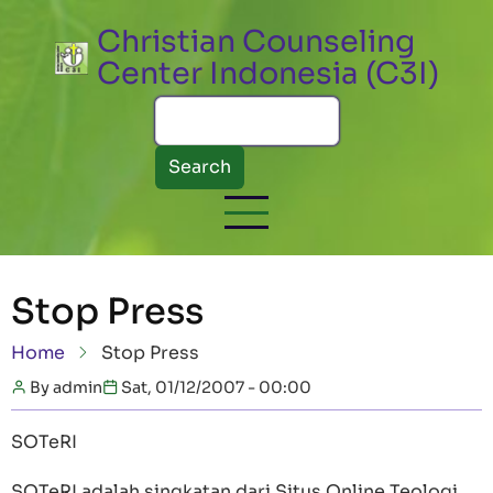
Skip to main content
Christian Counseling
Center Indonesia (C3I)
Search
Stop Press
Breadcrumb
Home
Stop Press
By
admin
Sat, 01/12/2007 - 00:00
SOTeRI
SOTeRI adalah singkatan dari Situs Online Teologi