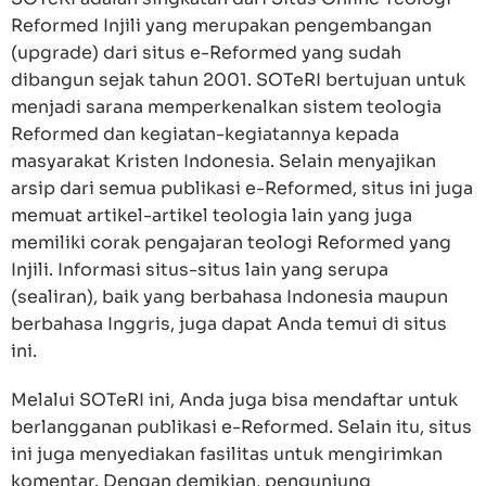
Reformed Injili yang merupakan pengembangan
(upgrade) dari situs e-Reformed yang sudah
dibangun sejak tahun 2001. SOTeRI bertujuan untuk
menjadi sarana memperkenalkan sistem teologia
Reformed dan kegiatan-kegiatannya kepada
masyarakat Kristen Indonesia. Selain menyajikan
arsip dari semua publikasi e-Reformed, situs ini juga
memuat artikel-artikel teologia lain yang juga
memiliki corak pengajaran teologi Reformed yang
Injili. Informasi situs-situs lain yang serupa
(sealiran), baik yang berbahasa Indonesia maupun
berbahasa Inggris, juga dapat Anda temui di situs
ini.
Melalui SOTeRI ini, Anda juga bisa mendaftar untuk
berlangganan publikasi e-Reformed. Selain itu, situs
ini juga menyediakan fasilitas untuk mengirimkan
komentar. Dengan demikian, pengunjung