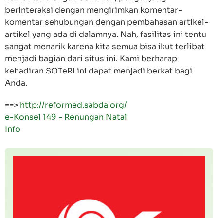
berinteraksi dengan mengirimkan komentar-
komentar sehubungan dengan pembahasan artikel-
artikel yang ada di dalamnya. Nah, fasilitas ini tentu
sangat menarik karena kita semua bisa ikut terlibat
menjadi bagian dari situs ini. Kami berharap
kehadiran SOTeRI ini dapat menjadi berkat bagi
Anda.
==>
http://reformed.sabda.org/
e-Konsel 149 - Renungan Natal
Info