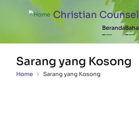
Skip to main content
Christian Counsel
Main n
Beranda
Baha
Sarang yang Kosong
Breadcrumb
Home
Sarang yang Kosong
PLAY AUDIO