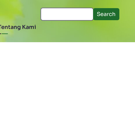
Search
Tentang Kami
Memuat data...
I ▼