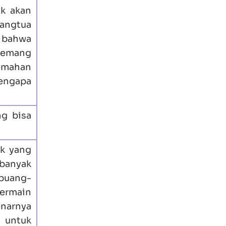
k akan
rangtua
u bahwa
 memang
lemahan
mengapa
ng bisa
ak yang
 banyak
buang-
bermain
enarnya
n untuk