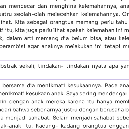
ngan mencecar dan menghina kelemahannya, ana
justru seolah-olah melecehkan kelemahannya. O
elihat. Kita sebagai orangtua memang perlu tah
i itu, kita juga perlu lihat apakah kelemahan ini
, dalam arti memang dia belum bisa, atau ke
 berambisi agar anaknya melakukan ini tetapi 
bstrak sekali, tindakan- tindakan nyata apa ya
h bersama dia menikmati kesukaannya. Pada an
t menikmati kesukaan anak. Saya sering mendengar
main dengan anak mereka karena itu hanya mem
adari bahwa sebenarnya justru dengan berusaha 
sa menjadi sahabat. Selain menjadi sahabat seb
nak-anak itu. Kadang- kadang orangtua engga