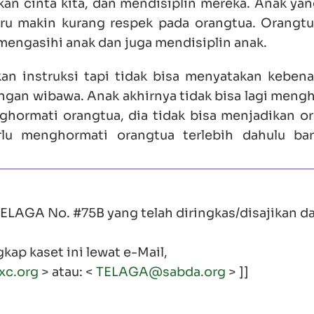
n cinta kita, dan mendisiplin mereka. Anak yan
stru makin kurang respek pada orangtua. Orangt
mengasihi anak dan juga mendisiplin anak.
an instruksi tapi tidak bisa menyatakan kebena
angan wibawa. Anak akhirnya tidak bisa lagi meng
ghormati orangtua, dia tidak bisa menjadikan o
rlu menghormati orangtua terlebih dahulu bar
et TELAGA No. #75B yang telah diringkas/disajikan d
kap kaset ini lewat e-Mail,
xc.org
> atau: <
TELAGA@sabda.org
> ]]