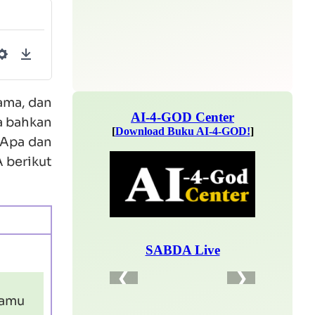
Settings
Download
ama, dan
a bahkan
 Apa dan
 berikut
kamu