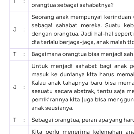
T
:
orangtua sebagai sahabatnya?
Seorang anak mempunyai kerinduan 
sebagai sahabat mereka. Suatu keb
J
:
dengan orangtua. Jadi hal-hal seper
dia terlalu berjaga-jaga, anak malah 
T
:
Bagaimana orangtua bisa menjadi sah
Untuk menjadi sahabat bagi anak pe
masuk ke dunianya kita harus mema
Kalau anak tahapnya baru bisa mema
J
:
sesuatu secara abstrak, tentu saja 
pemikirannya kita juga bisa menggu
anak seusianya.
T
:
Sebagai orangtua, peran apa yang haru
Kita perlu menerima kelemahan ana