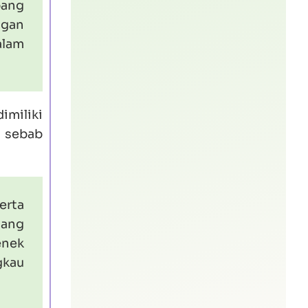
bang
gan
alam
imiliki
, sebab
erta
gang
enek
gkau