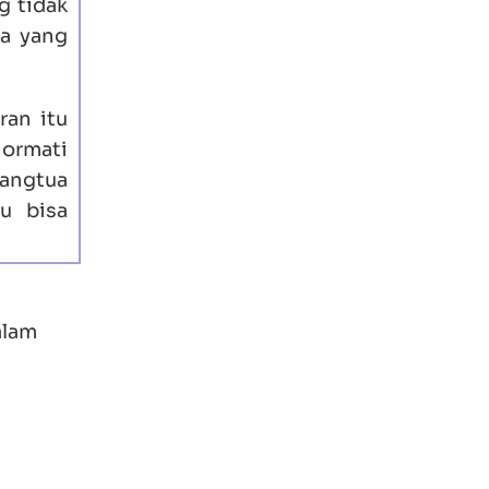
g tidak
ua yang
ran itu
hormati
rangtua
u bisa
alam