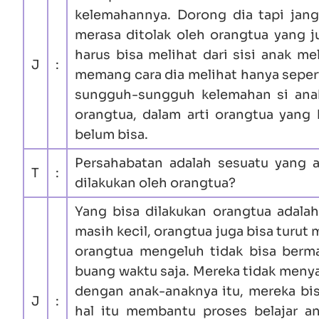
kelemahannya. Dorong dia tapi ja
merasa ditolak oleh orangtua yang 
harus bisa melihat dari sisi anak m
J
:
memang cara dia melihat hanya sepert
sungguh-sungguh kelemahan si anak
orangtua, dalam arti orangtua yang
belum bisa.
Persahabatan adalah sesuatu yang a
T
:
dilakukan oleh orangtua?
Yang bisa dilakukan orangtua adala
masih kecil, orangtua juga bisa turu
orangtua mengeluh tidak bisa ber
buang waktu saja. Mereka tidak meny
dengan anak-anaknya itu, mereka bi
J
:
hal itu membantu proses belajar a