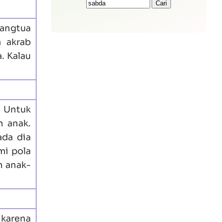
rangtua
a akrab
. Kalau
. Untuk
n anak.
ada dia
mi pola
h anak-
 karena