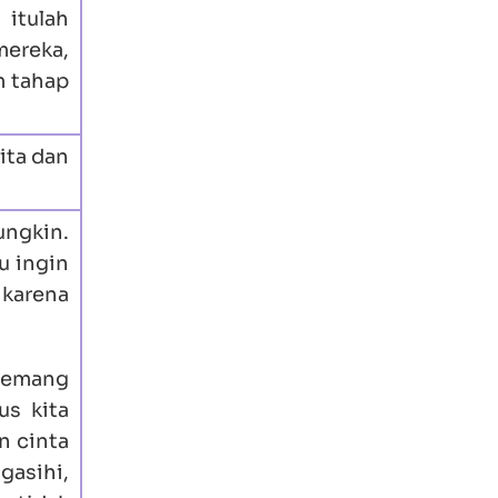
itulah
mereka,
m tahap
ita dan
ungkin.
u ingin
 karena
 memang
us kita
n cinta
asihi,