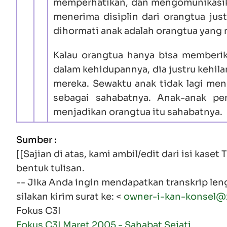
memperhatikan, dan mengomunikasika
menerima disiplin dari orangtua ju
dihormati anak adalah orangtua yang 
Kalau orangtua hanya bisa memberik
dalam kehidupannya, dia justru kehil
mereka. Sewaktu anak tidak lagi men
sebagai sahabatnya. Anak-anak pe
menjadikan orangtua itu sahabatnya.
Sumber :
[[Sajian di atas, kami ambil/edit dari isi kas
bentuk tulisan.
-- Jika Anda ingin mendapatkan transkrip leng
silakan kirim surat ke: <
owner-i-kan-konsel@
Fokus C3I
Fokus C3I Maret 2005 - Sahabat Sejati