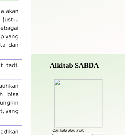
ia akan
 justru
sebagai
ap yang
ita dan
t tadi.
jauhkan
h bisa
mungkin
t, yang
adikan