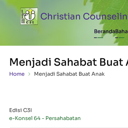
Skip to main content
Christian Counselin
Main n
Beranda
Baha
Menjadi Sahabat Buat
Breadcrumb
Home
Menjadi Sahabat Buat Anak
Edisi C3I
e-Konsel 64 - Persahabatan