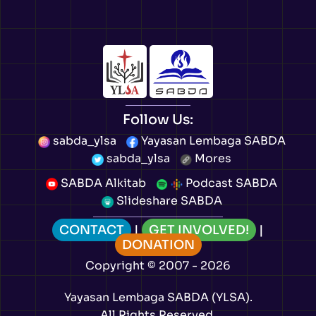
Follow Us:
sabda_ylsa
Yayasan Lembaga SABDA
sabda_ylsa
Mores
SABDA Alkitab
Podcast SABDA
Slideshare SABDA
CONTACT
|
GET INVOLVED!
|
DONATION
Copyright
© 2007 -
2026
Yayasan Lembaga SABDA (YLSA).
All Rights Reserved.