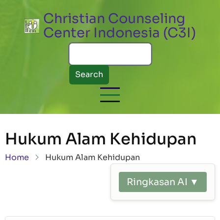
Skip to main content
Christian Counseling
Center Indonesia (C3I)
Search
Hukum Alam Kehidupan
Breadcrumb
Home
Hukum Alam Kehidupan
Ringkasan AI ▼