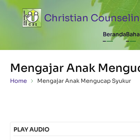
Skip to main content
Christian Counselin
Main n
Beranda
Baha
Mengajar Anak Mengu
Breadcrumb
Home
Mengajar Anak Mengucap Syukur
PLAY AUDIO