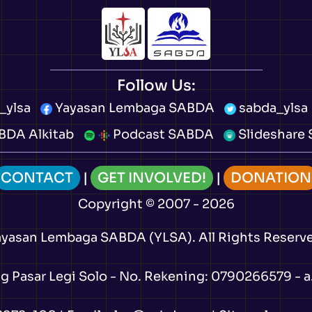
Follow Us:
_ylsa
Yayasan Lembaga SABDA
sabda_ylsa
DA Alkitab
Podcast SABDA
Slideshare
CONTACT
|
GET INVOLVED!
|
DONATION
Copyright
© 2007 -
2026
ayasan Lembaga SABDA (YLSA).
All Rights Reserv
Pasar Legi Solo - No. Rekening: 0790266579 - a.