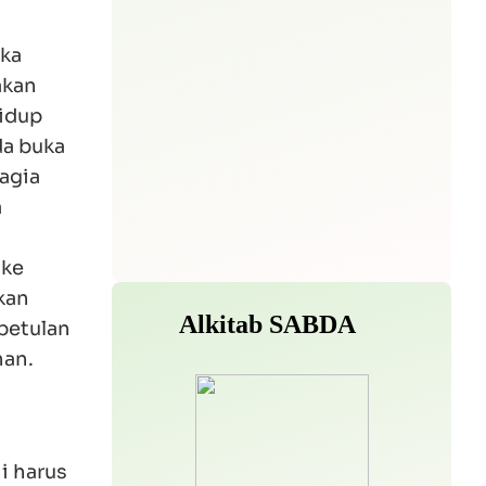
eka
akan
hidup
da buka
agia
a
 ke
kan
betulan
han.
i harus