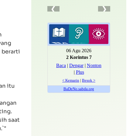
n
 yang
berarti
an itu
tangan
ting.
ih saat
.`"