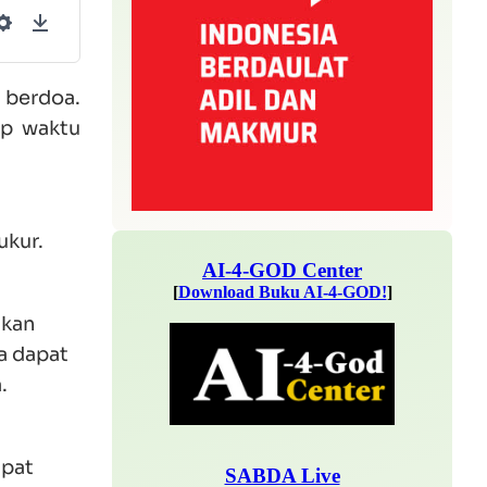
Settings
Download
 berdoa.
ap waktu
ukur.
akan
a dapat
.
apat