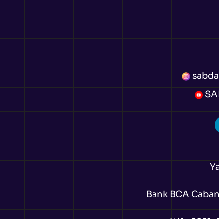
sabda
SAB
Y
Bank BCA Cabang 