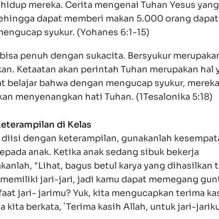
hidup mereka. Cerita mengenai Tuhan Yesus yang
 sehingga dapat memberi makan 5.000 orang dapat
mengucap syukur. (
Yohanes 6:1-15
)
p bisa penuh dengan sukacita. Bersyukur merupaka
ukan. Ketaatan akan perintah Tuhan merupakan hal
t belajar bahwa dengan mengucap syukur, mereka 
kan menyenangkan hati Tuhan. (
1Tesalonika 5:18
)
eterampilan di Kelas
 diisi dengan keterampilan, gunakanlah kesempat
pada anak. Ketika anak sedang sibuk bekerja
anlah, "Lihat, bagus betul karya yang dihasilkan 
memiliki jari-jari, jadi kamu dapat memegang gun
at jari- jarimu? Yuk, kita mengucapkan terima kas
 kita berkata, `Terima kasih Allah, untuk jari-jariku