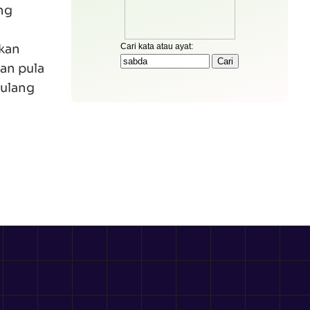
ng
kan
an pula
rulang