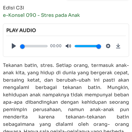
Edisi C3I
e-Konsel 090 - Stres pada Anak
PLAY AUDIO
00:00
Play
Mute
Settings
Down
Tekanan batin, stres. Setiap orang, termasuk anak-
anak kita, yang hidup di dunia yang bergerak cepat,
bersaing ketat, dan berubah-ubah ini pasti akan
mengalami berbagai tekanan batin. Mungkin,
kehidupan anak nampaknya tidak mempunyai beban
apa-apa dibandingkan dengan kehidupan seorang
pemimpin perusahaan, namun anak-anak pun
menderita karena tekanan-tekanan batin
sebagaimana yang dialami oleh orang- orang
dewasa. Hanya saja gejala-gejalanya yang berbeda.