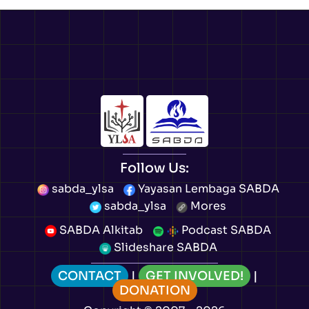
Follow Us:
sabda_ylsa
Yayasan Lembaga SABDA
sabda_ylsa
Mores
SABDA Alkitab
Podcast SABDA
Slideshare SABDA
CONTACT
|
GET INVOLVED!
|
DONATION