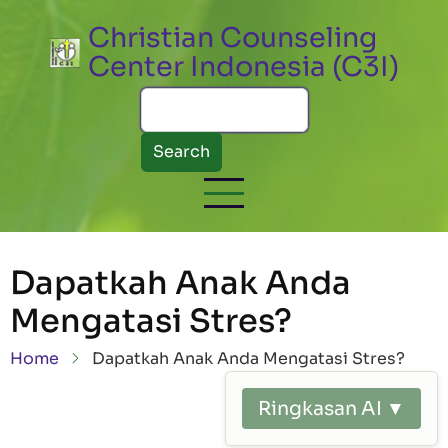
Skip to main content
Christian Counseling
Center Indonesia (C3I)
Search
Dapatkah Anak Anda
Mengatasi Stres?
Breadcrumb
Home
Dapatkah Anak Anda Mengatasi Stres?
Ringkasan AI ▼