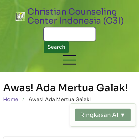
Skip to main content
Christian Counseling
Center Indonesia (C3I)
Search
Awas! Ada Mertua Galak!
Breadcrumb
Home
Awas! Ada Mertua Galak!
Ringkasan AI ▼