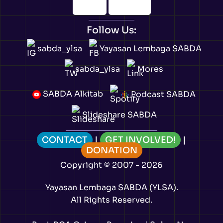
Follow Us:
sabda_ylsa
Yayasan Lembaga SABDA
sabda_ylsa
Mores
SABDA Alkitab
Podcast SABDA
Slideshare SABDA
CONTACT
|
GET INVOLVED!
|
DONATION
Copyright
© 2007 -
2026
Yayasan Lembaga SABDA (YLSA).
All Rights Reserved.