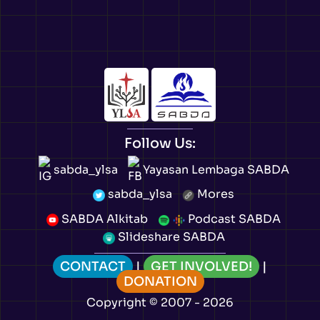
Follow Us:
sabda_ylsa
Yayasan Lembaga SABDA
sabda_ylsa
Mores
SABDA Alkitab
Podcast SABDA
Slideshare SABDA
CONTACT
|
GET INVOLVED!
|
DONATION
Copyright
© 2007 -
2026