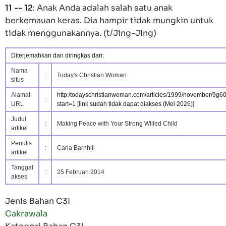
11 -- 12
: Anak Anda adalah salah satu anak
berkemauan keras. Dia hampir tidak mungkin untuk
tidak menggunakannya. (t/Jing-Jing)
Diterjemahkan dan diringkas dari:
Nama
:
Today's Christian Woman
situs
Alamat
http:/todayschristianwoman.com/articles/1999/november/9g6
:
URL
start=1
[link sudah tidak dapat diakses (Mei 2026)]
Judul
:
Making Peace with Your Strong Willed Child
artikel
Penulis
:
Carla Barnhill
artikel
Tanggal
:
25 Februari 2014
akses
Jenis Bahan C3I
Cakrawala