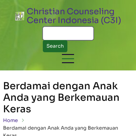
Skip to main content
Christian Counseling
Center Indonesia (C3I)
Search
Berdamai dengan Anak
Anda yang Berkemauan
Keras
Breadcrumb
Home
Berdamai dengan Anak Anda yang Berkemauan
Keras