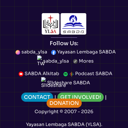
Follow Us:
sabda_ylsa
Yayasan Lembaga SABDA
sabda_ylsa
Mores
SABDA Alkitab
Podcast SABDA
Slideshare SABDA
CONTACT
|
GET INVOLVED!
|
DONATION
Copyright
© 2007 -
2026
Yayasan Lembaga SABDA (YLSA).