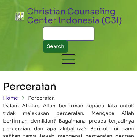
Skip to main content
Christian Counseling
Center Indonesia (C3I)
Search
Perceraian
Breadcrumb
Home
Perceraian
Dalam Alkitab Allah berfirman kepada kita untuk
tidak melakukan perceraian. Mengapa Allah
berfirman demikian? Bagaimana proses terjadinya
perceraian dan apa akibatnya? Berikut ini kami
sajikan tanya jawab mengenai perceraian dengan