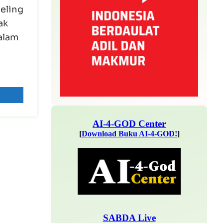
eling
ak
dalam