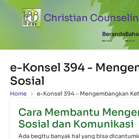
Skip to main content
Christian Counselin
Main n
Beranda
Baha
e-Konsel 394 - Menge
Sosial
Breadcrumb
Home
e-Konsel 394 - Mengembangkan Ket
Cara Membantu Menge
Sosial dan Komunikasi
Ada begitu banyak hal yang bisa dicantumk