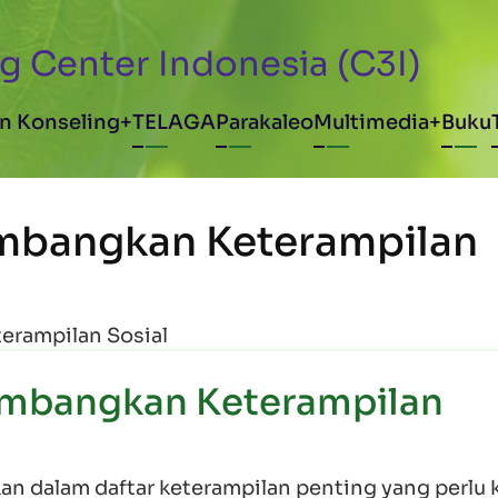
g Center Indonesia (C3I)
avigation
n Konseling
TELAGA
Parakaleo
Multimedia
Buku
mbangkan Keterampilan
erampilan Sosial
mbangkan Keterampilan
an dalam daftar keterampilan penting yang perlu k