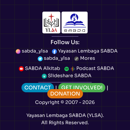
Follow Us:
sabda_ylsa
Yayasan Lembaga SABDA
sabda_ylsa
Mores
SABDA Alkitab
Podcast SABDA
Slideshare SABDA
CONTACT
|
GET INVOLVED!
|
DONATION
Copyright
© 2007 -
2026
Yayasan Lembaga SABDA (YLSA).
All Rights Reserved.