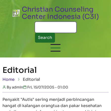
Skip to main content
Christian Counseling
Center Indonesia (C3I)
Search
Editorial
Breadcrumb
Home
Editorial
By
admin
Fri, 15/07/2005 - 01:00
Penyakit "Autis" sering menjadi perbincangan
hangat di kalangan orangtua dan pakar kesehatan