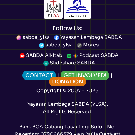
Follow Us:
sabda_ylsa
Yayasan Lembaga SABDA
sabda_ylsa
Mores
SABDA Alkitab
Podcast SABDA
Slideshare SABDA
CONTACT
|
GET INVOLVED!
|
DONATION
Copyright
© 2007 -
2026
Yayasan Lembaga SABDA (YLSA).
All Rights Reserved.
Bank BCA Cabang Pasar Legi Solo - No.
Rekening: 0790266579 - a.n. Yulia Oeniyati