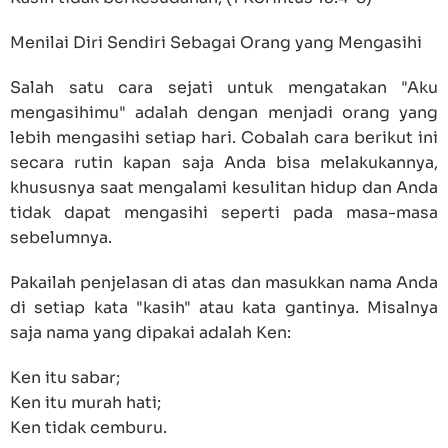
Menilai Diri Sendiri Sebagai Orang yang Mengasihi
Salah satu cara sejati untuk mengatakan "Aku
mengasihimu" adalah dengan menjadi orang yang
lebih mengasihi setiap hari. Cobalah cara berikut ini
secara rutin kapan saja Anda bisa melakukannya,
khususnya saat mengalami kesulitan hidup dan Anda
tidak dapat mengasihi seperti pada masa-masa
sebelumnya.
Pakailah penjelasan di atas dan masukkan nama Anda
di setiap kata "kasih" atau kata gantinya. Misalnya
saja nama yang dipakai adalah Ken:
Ken itu sabar;
Ken itu murah hati;
Ken tidak cemburu.