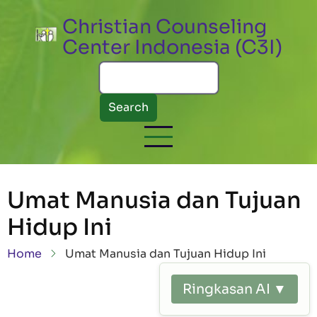
Skip to main content
Christian Counseling
Center Indonesia (C3I)
Search
Umat Manusia dan Tujuan
Hidup Ini
Breadcrumb
Home
Umat Manusia dan Tujuan Hidup Ini
Ringkasan AI ▼