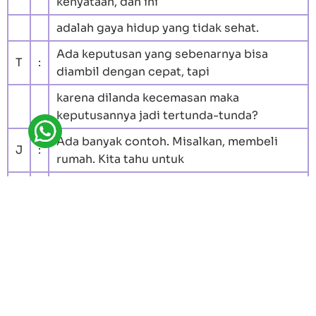
kenyataan, dan ini
adalah gaya hidup yang tidak sehat.
Ada keputusan yang sebenarnya bisa
T
:
diambil dengan cepat, tapi
karena dilanda kecemasan maka
keputusannya jadi tertunda-tunda?
Ada banyak contoh. Misalkan, membeli
J
:
rumah. Kita tahu untuk
membeli rumah diperlukan waktu untuk
melihat beberapa rumah.
Untuk orang-orang yang mudah dilanda
kecemasan sering bingung
dalam mengambil keputusan meskipun
sudah melihat rumah, misalkan