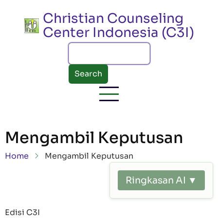
Skip to main content
Christian Counseling
Center Indonesia (C3I)
Search
Mengambil Keputusan
Breadcrumb
Home
Mengambil Keputusan
Ringkasan AI ▼
Edisi C3I