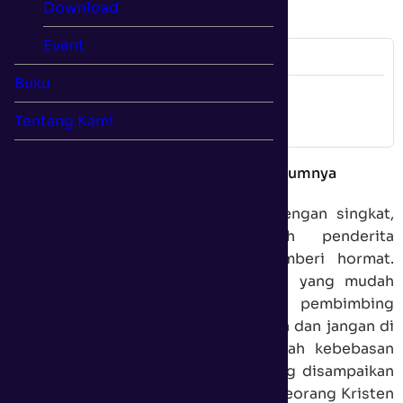
e-Konsel 080 - Merawat Orang Sakit
PLAY AUDIO
Bimbingan kepada penderita pada umumnya
Pergunakanlah waktu berkunjung dengan singkat,
tepat, serta sopan. Biarkanlah penderita
mengulurkan tangannya untuk memberi hormat.
Berdirilah atau duduklah di tempat yang mudah
dilihat oleh penderita. Sebaiknya, pembimbing
berada di tepi tempat tidur penderita dan jangan di
ujung tempat tidur penderita. Berilah kebebasan
berbicara, dan perhatikanlah apa yang disampaikan
oleh penderita. Bersikaplah sebagai seorang Kristen