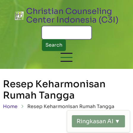
Skip to main content
Christian Counseling
Center Indonesia (C3I)
Search
Resep Keharmonisan
Rumah Tangga
Breadcrumb
Home
Resep Keharmonisan Rumah Tangga
Ringkasan AI ▼