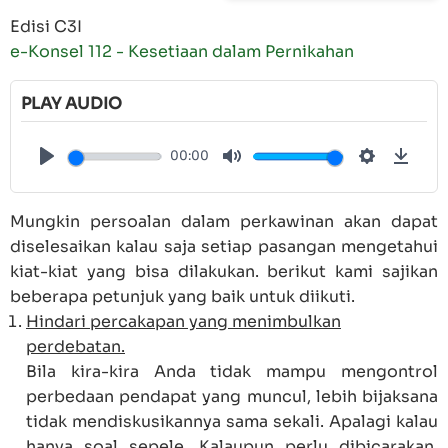
Edisi C3I
e-Konsel 112 - Kesetiaan dalam Pernikahan
PLAY AUDIO
00:00
Play
Mute
Settings
Down
Mungkin persoalan dalam perkawinan akan dapat
diselesaikan kalau saja setiap pasangan mengetahui
kiat-kiat yang bisa dilakukan. berikut kami sajikan
beberapa petunjuk yang baik untuk diikuti.
Hindari percakapan yang menimbulkan
perdebatan.
Bila kira-kira Anda tidak mampu mengontrol
perbedaan pendapat yang muncul, lebih bijaksana
tidak mendiskusikannya sama sekali. Apalagi kalau
hanya soal sepele. Kalaupun perlu dibicarakan,