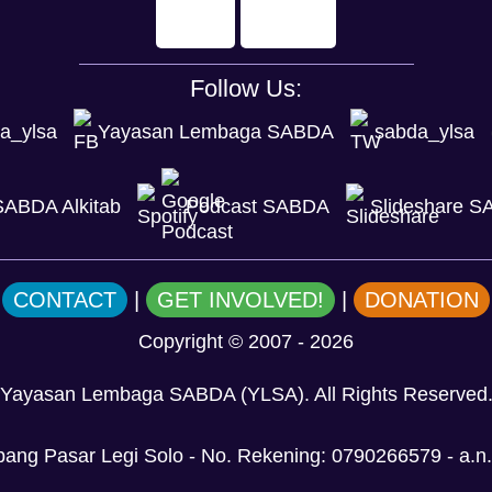
Follow Us:
a_ylsa
Yayasan Lembaga SABDA
sabda_ylsa
ABDA Alkitab
Podcast SABDA
Slideshare 
CONTACT
|
GET INVOLVED!
|
DONATION
Copyright
© 2007 -
2026
Yayasan Lembaga SABDA (YLSA).
All Rights Reserved
ng Pasar Legi Solo - No. Rekening: 0790266579 - a.n. 