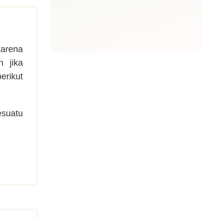
karena
n jika
erikut
esuatu