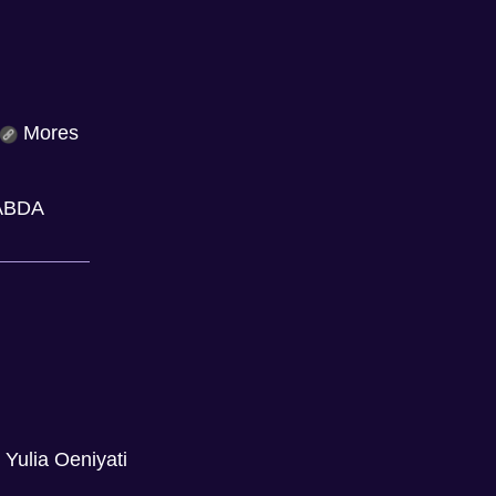
Mores
SABDA
.
Yulia Oeniyati