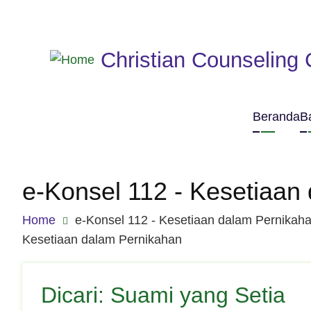
Skip to main content
Christian Counseling 
Main
Beranda
B
navig
e-Konsel 112 - Kesetiaan
Breadcrumb
Home
e-Konsel 112 - Kesetiaan dalam Pernikah
Kesetiaan dalam Pernikahan
Dicari: Suami yang Setia