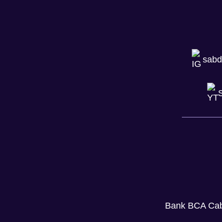
sabd
S
Bank BCA Caba