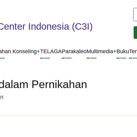
S
Center Indonesia (C3I)
ahan Konseling
TELAGA
Parakaleo
Multimedia
Buku
Te
ation
 dalam Pernikahan
an