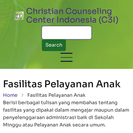
Skip to main content
Christian Counseling
Center Indonesia (C3I)
Search
Fasilitas Pelayanan Anak
Breadcrumb
Home
Fasilitas Pelayanan Anak
Berisi berbagai tulisan yang membahas tentang
fasilitas yang dipakai dalam mengajar maupun dalam
penyelenggaraan administrasi baik di Sekolah
Minggu atau Pelayanan Anak secara umum.