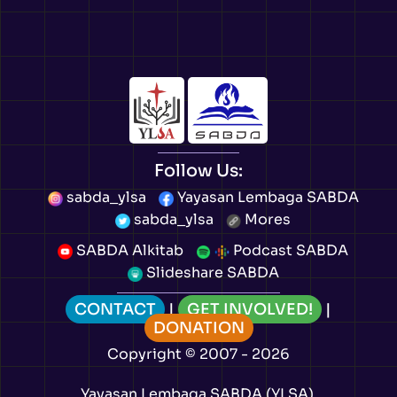
Follow Us:
sabda_ylsa
Yayasan Lembaga SABDA
sabda_ylsa
Mores
SABDA Alkitab
Podcast SABDA
Slideshare SABDA
CONTACT
|
GET INVOLVED!
|
DONATION
Copyright
© 2007 -
2026
Yayasan Lembaga SABDA (YLSA).