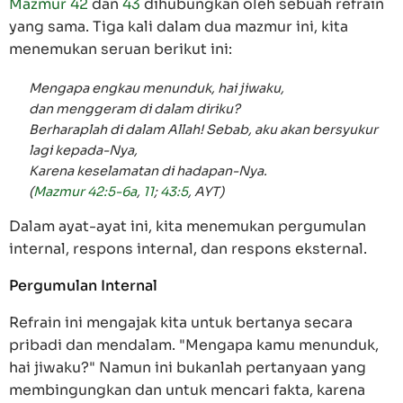
Mazmur 42
dan
43
dihubungkan oleh sebuah refrain
yang sama. Tiga kali dalam dua mazmur ini, kita
menemukan seruan berikut ini:
Mengapa engkau menunduk, hai jiwaku,
dan menggeram di dalam diriku?
Berharaplah di dalam Allah! Sebab, aku akan bersyukur
lagi kepada-Nya,
Karena keselamatan di hadapan-Nya.
(
Mazmur 42:5-6a
,
11
;
43:5
, AYT)
Dalam ayat-ayat ini, kita menemukan pergumulan
internal, respons internal, dan respons eksternal.
Pergumulan Internal
Refrain ini mengajak kita untuk bertanya secara
pribadi dan mendalam. "Mengapa kamu menunduk,
hai jiwaku?" Namun ini bukanlah pertanyaan yang
membingungkan dan untuk mencari fakta, karena