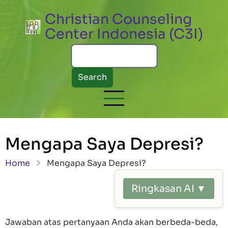
Skip to main content
Christian Counseling
Center Indonesia (C3I)
Search
Mengapa Saya Depresi?
Breadcrumb
Home
Mengapa Saya Depresi?
Ringkasan AI ▼
Jawaban atas pertanyaan Anda akan berbeda-beda,