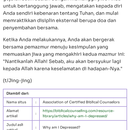
untuk bertanggung jawab, mengatakan kepada diri
Anda sendiri kebenaran tentang Tuhan, dan mulai
memraktikkan disiplin eksternal berupa doa dan
penyembahan bersama.
Ketika Anda melakukannya, Anda akan bergerak
bersama pemazmur menuju kesimpulan yang
memuaskan jiwa yang mengakhiri kedua mazmur ini:
"Nantikanlah Allah! Sebab, aku akan bersyukur lagi
kepada Allah karena keselamatan di hadapan-Nya."
(t/Jing-jing)
Diambil dari:
Nama situs
:
Association of Certified Biblical Counselors
Alamat
https://biblicalcounseling.com/resource-
:
artikel
library/articles/why-am-i-depressed/
Judul asli
:
Why am I Depressed?
artikel