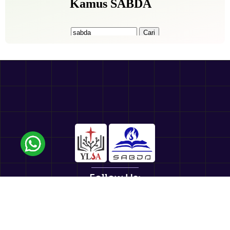
Follow Us:
sabda_ylsa
Yayasan Lembaga SABDA
sabda_ylsa
Mores