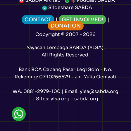
SABDA Alkitab
Podcast SABDA
Slideshare SABDA
CONTACT
|
GET INVOLVED!
|
DONATION
Copyright
© 2007 -
2026
Yayasan Lembaga SABDA (YLSA).
All Rights Reserved.
Bank BCA Cabang Pasar Legi Solo - No.
Rekening: 0790266579 - a.n. Yulia Oeniyati
WA:
0881-2979-100
| Email:
ylsa@sabda.org
| Sites:
ylsa.org
-
sabda.org