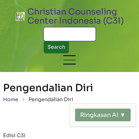
Skip to main content
Christian Counseling
Center Indonesia (C3I)
Search
Pengendalian Diri
Breadcrumb
Home
Pengendalian Diri
Ringkasan AI ▼
Edisi C3I