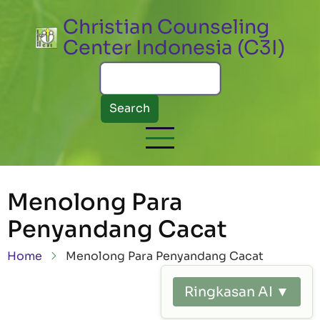
Skip to main content
Christian Counseling
Center Indonesia (C3I)
Search
Menolong Para
Penyandang Cacat
Breadcrumb
Home
Menolong Para Penyandang Cacat
Ringkasan AI ▼