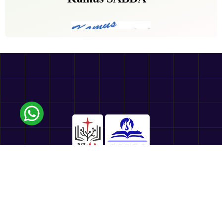
Follow Us:
sabda_ylsa
Yayasan Lembaga SABDA
sabda_ylsa
Mores
SABDA Alkitab
Podcast SABDA