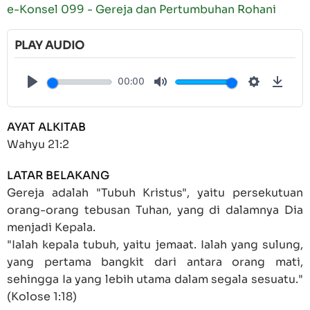
e-Konsel 099 - Gereja dan Pertumbuhan Rohani
PLAY AUDIO
00:00
Play
Mute
Settings
Down
AYAT ALKITAB
Wahyu 21:2
LATAR BELAKANG
Gereja adalah "Tubuh Kristus", yaitu persekutuan
orang-orang tebusan Tuhan, yang di dalamnya Dia
menjadi Kepala.
"Ialah kepala tubuh, yaitu jemaat. Ialah yang sulung,
yang pertama bangkit dari antara orang mati,
sehingga Ia yang lebih utama dalam segala sesuatu."
(
Kolose 1:18
)