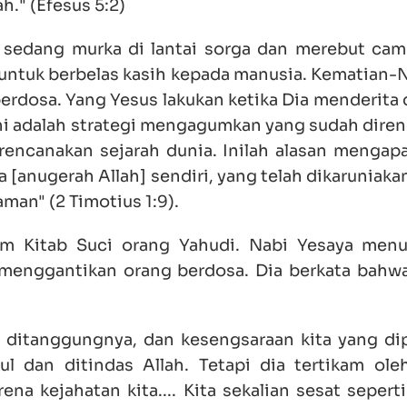
." (Efesus 5:2)
 sedang murka di lantai sorga dan merebut cam
untuk berbelas kasih kepada manusia. Kematian-N
dosa. Yang Yesus lakukan ketika Dia menderita 
ini adalah strategi mengagumkan yang sudah dire
encanakan sejarah dunia. Inilah alasan mengapa
 [anugerah Allah] sendiri, yang telah dikaruniak
man" (2 Timotius 1:9).
am Kitab Suci orang Yahudi. Nabi Yesaya men
menggantikan orang berdosa. Dia berkata bahwa
 ditanggungnya, dan kesengsaraan kita yang dip
ul dan ditindas Allah. Tetapi dia tertikam ole
na kejahatan kita.... Kita sekalian sesat sepert