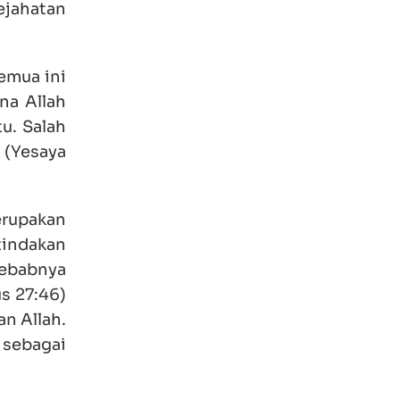
ejahatan
emua ini
na Allah
u. Salah
 (Yesaya
erupakan
tindakan
sebabnya
s 27:46)
n Allah.
 sebagai