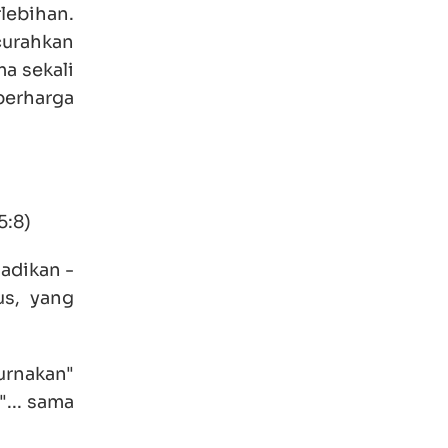
lebihan.
ncurahkan
a sekali
berharga
5:8)
adikan -
us, yang
urnakan"
... sama