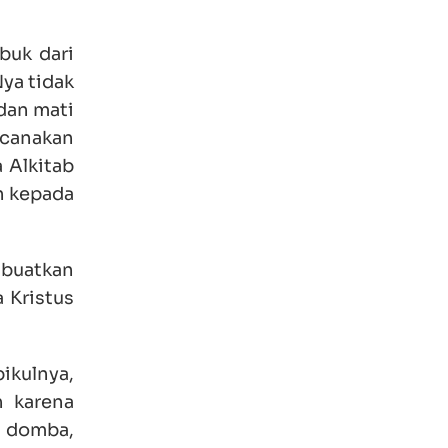
buk dari
ya tidak
dan mati
ncanakan
 Alkitab
an kepada
ubuatkan
 Kristus
ikulnya,
h karena
i domba,