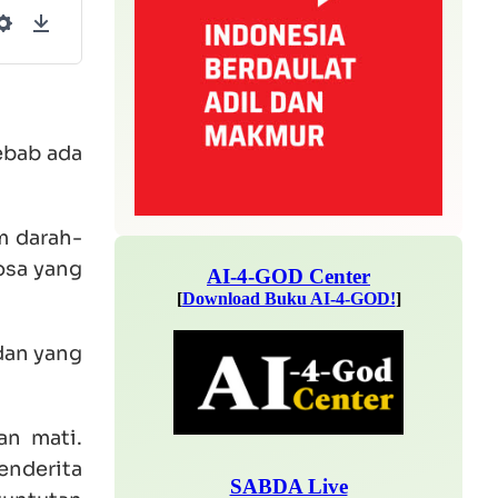
Settings
Download
ebab ada
m darah-
osa yang
 dan yang
an mati.
enderita