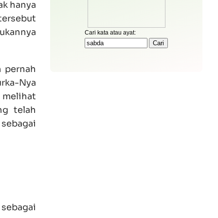
dak hanya
ersebut
bukannya
n pernah
urka-Nya
h melihat
ng telah
 sebagai
 sebagai