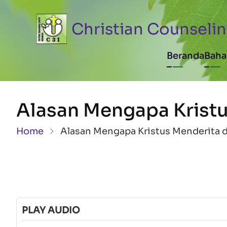
Skip to main content
Christian Counselin
Main n
Beranda
Baha
Alasan Mengapa Kristu
Breadcrumb
Home
Alasan Mengapa Kristus Menderita 
PLAY AUDIO