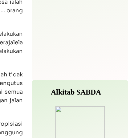
sa ialah
... orang
elakukan
rajalela
elakukan
lah tidak
mengutus
mi semua
an jalan
ropisiasi
nanggung