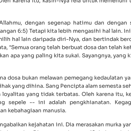
. Oleh karena itu, kasih-Nya rela untuk memenuhi
 Allahmu, dengan segenap hatimu dan dengan
an 6:5) Tetapi kita lebih mengasihi hal lain. In
lih hal lain daripada diri-Nya, dan bertindak be
kata, "Semua orang telah berbuat dosa dan telah k
an apa yang paling kita sukai. Sayangnya, yang k
arena dosa bukan melawan pemegang kedaulatan yan
pihak yang dihina. Sang Pencipta alam semesta se
oyalitas yang tidak terbatas. Oleh karena itu, k
g sepele -- ini adalah pengkhianatan. Kegag
an kebahagiaan manusia.
mengabaikan kejahatan ini. Dia merasakan murka y