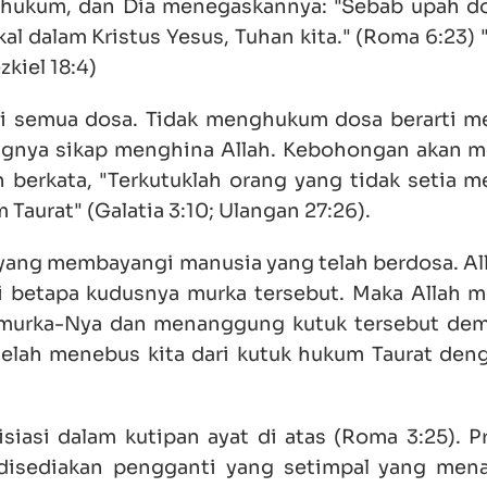
 dihukum, dan Dia menegaskannya: "Sebab upah do
kal dalam Kristus Yesus, Tuhan kita." (Roma 6:23) "
zkiel 18:4)
i semua dosa. Tidak menghukum dosa berarti m
ngnya sikap menghina Allah. Kebohongan akan me
h berkata, "Terkutuklah orang yang tidak setia m
 Taurat" (Galatia 3:10; Ulangan 27:26).
k yang membayangi manusia yang telah berdosa. Al
i betapa kudusnya murka tersebut. Maka Allah 
murka-Nya dan menanggung kutuk tersebut de
elah menebus kita dari kutuk hukum Taurat deng
isiasi dalam kutipan ayat di atas (Roma 3:25). P
h disediakan pengganti yang setimpal yang me