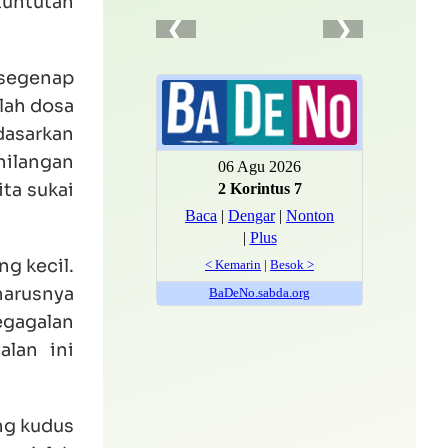
 tuntutan
 segenap
ilah dosa
rdasarkan
ehilangan
ita sukai
g kecil.
harusnya
egagalan
alan ini
ang kudus