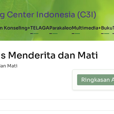
g Center Indonesia (C3I)
avigation
n Konseling
TELAGA
Parakaleo
Multimedia
Buku
s Menderita dan Mati
dan Mati
Ringkasan 