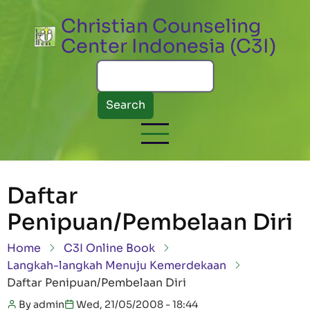
Skip to main content
Christian Counseling
Center Indonesia (C3I)
Search
Daftar
Penipuan/Pembelaan Diri
Breadcrumb
Home
C3I Online Book
Langkah-langkah Menuju Kemerdekaan
Daftar Penipuan/Pembelaan Diri
By
admin
Wed, 21/05/2008 - 18:44