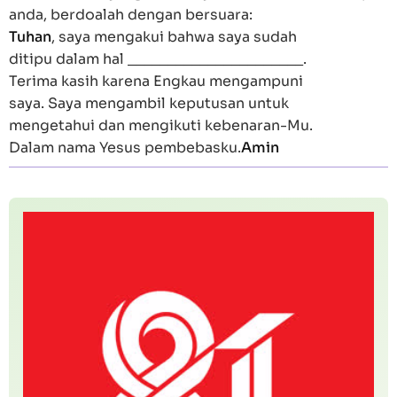
anda, berdoalah dengan bersuara:
Tuhan
, saya mengakui bahwa saya sudah
ditipu dalam hal ______________________.
Terima kasih karena Engkau mengampuni
saya. Saya mengambil keputusan untuk
mengetahui dan mengikuti kebenaran-Mu.
Dalam nama Yesus pembebasku.
Amin