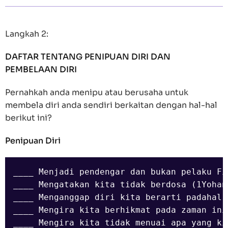
Langkah 2:
DAFTAR TENTANG PENIPUAN DIRI DAN
PEMBELAAN DIRI
Pernahkah anda menipu atau berusaha untuk
membela diri anda sendiri berkaitan dengan hal-hal
berikut ini?
Penipuan Diri
____ Menjadi pendengar dan bukan pelaku Fi
____ Mengatakan kita tidak berdosa (
1Yohan
____ Menganggap diri kita berarti padahal 
____ Mengira kita berhikmat pada zaman ini
____ Mengira kita tidak menuai apa yang ki