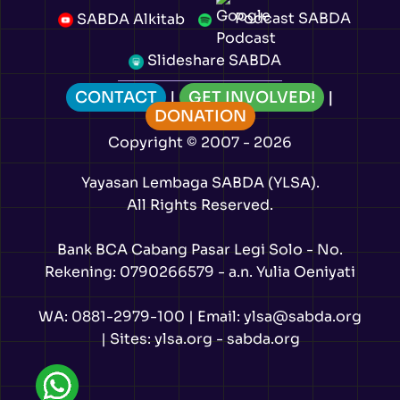
SABDA Alkitab
Podcast SABDA
Slideshare SABDA
CONTACT
|
GET INVOLVED!
|
DONATION
Copyright
© 2007 -
2026
Yayasan Lembaga SABDA (YLSA).
All Rights Reserved.
Bank BCA Cabang Pasar Legi Solo - No.
Rekening: 0790266579 - a.n. Yulia Oeniyati
WA:
0881-2979-100
| Email:
ylsa@sabda.org
| Sites:
ylsa.org
-
sabda.org