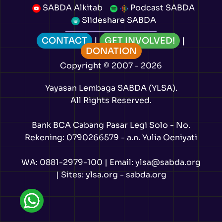
SABDA Alkitab
Podcast SABDA
Slideshare SABDA
CONTACT
|
GET INVOLVED!
|
DONATION
Copyright
© 2007 -
2026
Yayasan Lembaga SABDA (YLSA).
All Rights Reserved.
Bank BCA Cabang Pasar Legi Solo - No.
Rekening: 0790266579 - a.n. Yulia Oeniyati
WA:
0881-2979-100
| Email:
ylsa@sabda.org
| Sites:
ylsa.org
-
sabda.org