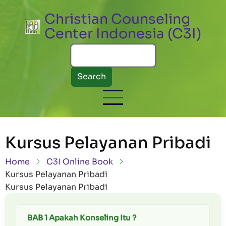
Skip to main content
Christian Counseling
Center Indonesia (C3I)
Search
Kursus Pelayanan Pribadi
Breadcrumb
Home
C3I Online Book
Kursus Pelayanan Pribadi
Kursus Pelayanan Pribadi
BAB 1 Apakah Konseling Itu ?