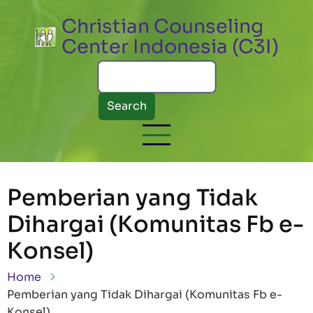
Skip to main content
Christian Counseling
Center Indonesia (C3I)
Search
Pemberian yang Tidak
Dihargai (Komunitas Fb e-
Konsel)
Breadcrumb
Home
Pemberian yang Tidak Dihargai (Komunitas Fb e-
Konsel)