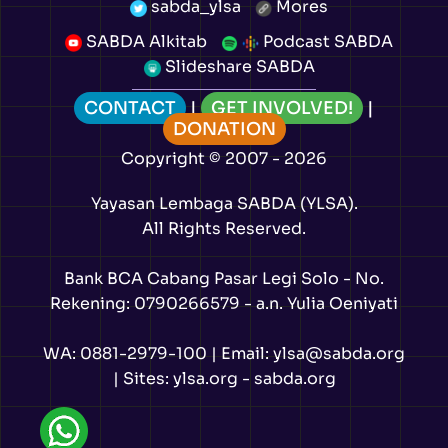
sabda_ylsa
Mores
SABDA Alkitab
Podcast SABDA
Slideshare SABDA
CONTACT
|
GET INVOLVED!
|
DONATION
Copyright
© 2007 -
2026
Yayasan Lembaga SABDA (YLSA).
All Rights Reserved.
Bank BCA Cabang Pasar Legi Solo - No.
Rekening: 0790266579 - a.n. Yulia Oeniyati
WA:
0881-2979-100
| Email:
ylsa@sabda.org
| Sites:
ylsa.org
-
sabda.org