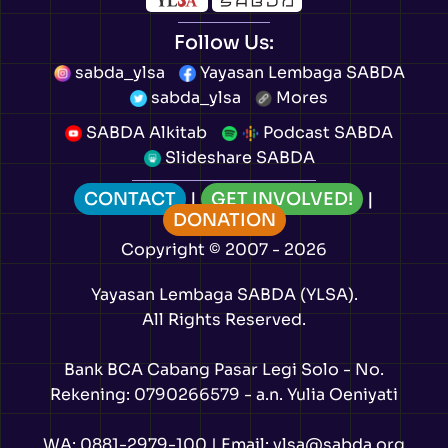
Follow Us:
sabda_ylsa
Yayasan Lembaga SABDA
sabda_ylsa
Mores
SABDA Alkitab
Podcast SABDA
Slideshare SABDA
CONTACT
|
GET INVOLVED!
|
DONATION
Copyright
© 2007 -
2026
Yayasan Lembaga SABDA (YLSA).
All Rights Reserved.
Bank BCA Cabang Pasar Legi Solo - No.
Rekening: 0790266579 - a.n. Yulia Oeniyati
WA:
0881-2979-100
| Email:
ylsa@sabda.org