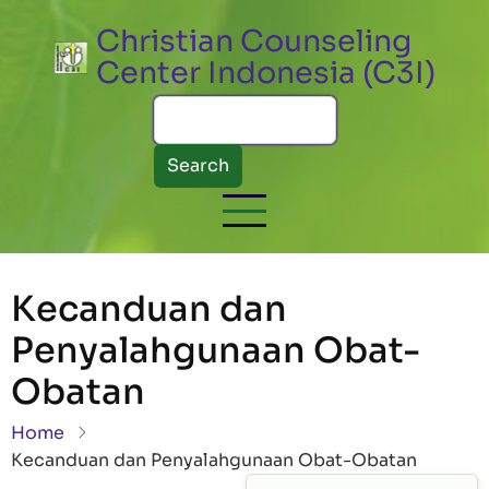
Skip to main content
Christian Counseling
Center Indonesia (C3I)
Search
Kecanduan dan
Penyalahgunaan Obat-
Obatan
Breadcrumb
Home
Kecanduan dan Penyalahgunaan Obat-Obatan