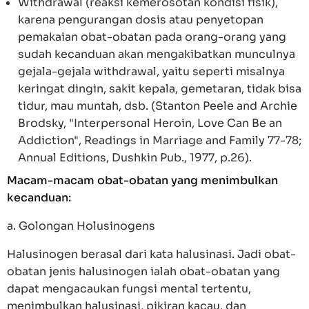
Withdrawal (reaksi kemerosotan kondisi fisik),
karena pengurangan dosis atau penyetopan
pemakaian obat-obatan pada orang-orang yang
sudah kecanduan akan mengakibatkan munculnya
gejala-gejala withdrawal, yaitu seperti misalnya
keringat dingin, sakit kepala, gemetaran, tidak bisa
tidur, mau muntah, dsb. (Stanton Peele and Archie
Brodsky, "Interpersonal Heroin, Love Can Be an
Addiction", Readings in Marriage and Family 77-78;
Annual Editions, Dushkin Pub., 1977, p.26).
Macam-macam obat-obatan yang menimbulkan
kecanduan:
a. Golongan Holusinogens
Halusinogen berasal dari kata halusinasi. Jadi obat-
obatan jenis halusinogen ialah obat-obatan yang
dapat mengacaukan fungsi mental tertentu,
menimbulkan halusinasi, pikiran kacau, dan