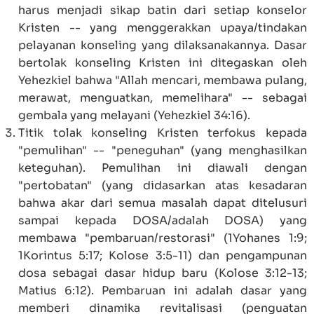
harus menjadi sikap batin dari setiap konselor
Kristen -- yang menggerakkan upaya/tindakan
pelayanan konseling yang dilaksanakannya. Dasar
bertolak konseling Kristen ini ditegaskan oleh
Yehezkiel bahwa "Allah mencari, membawa pulang,
merawat, menguatkan, memelihara" -- sebagai
gembala yang melayani (
Yehezkiel 34:16
).
Titik tolak konseling Kristen terfokus kepada
"pemulihan" -- "peneguhan" (yang menghasilkan
keteguhan). Pemulihan ini diawali dengan
"pertobatan" (yang didasarkan atas kesadaran
bahwa akar dari semua masalah dapat ditelusuri
sampai kepada DOSA/adalah DOSA) yang
membawa "pembaruan/restorasi" (
1Yohanes 1:9
;
1Korintus 5:17
; Kolose 3:5-11) dan pengampunan
dosa sebagai dasar hidup baru (
Kolose 3:12-13
;
Matius 6:12
). Pembaruan ini adalah dasar yang
memberi dinamika revitalisasi (penguatan