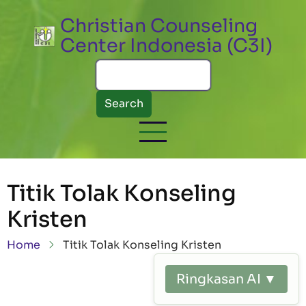
Skip to main content
Christian Counseling
Center Indonesia (C3I)
Search
Titik Tolak Konseling
Kristen
Breadcrumb
Home
Titik Tolak Konseling Kristen
Ringkasan AI ▼