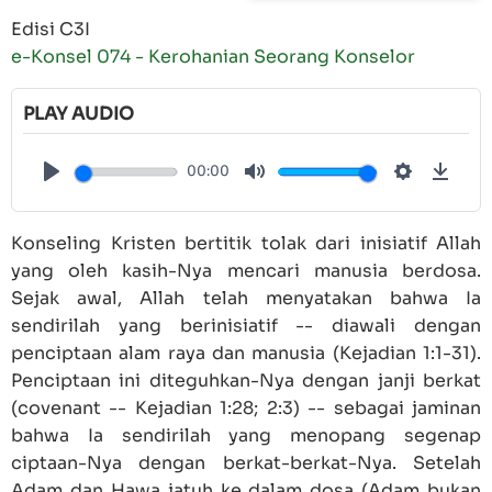
Edisi C3I
e-Konsel 074 - Kerohanian Seorang Konselor
PLAY AUDIO
00:00
Play
Mute
Settings
Down
Konseling Kristen bertitik tolak dari inisiatif Allah
yang oleh kasih-Nya mencari manusia berdosa.
Sejak awal, Allah telah menyatakan bahwa Ia
sendirilah yang berinisiatif -- diawali dengan
penciptaan alam raya dan manusia (
Kejadian 1:1-31
).
Penciptaan ini diteguhkan-Nya dengan janji berkat
(covenant --
Kejadian 1:28
; 2:3) -- sebagai jaminan
bahwa Ia sendirilah yang menopang segenap
ciptaan-Nya dengan berkat-berkat-Nya. Setelah
Adam dan Hawa jatuh ke dalam dosa (Adam bukan