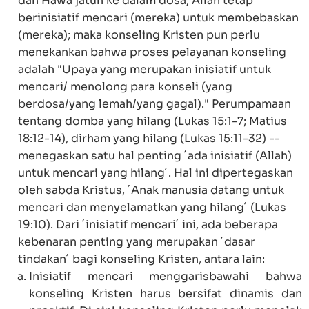
dan Hawa jatuh ke dalam dosa, Allah tetap
berinisiatif mencari (mereka) untuk membebaskan
(mereka); maka konseling Kristen pun perlu
menekankan bahwa proses pelayanan konseling
adalah "Upaya yang merupakan inisiatif untuk
mencari/ menolong para konseli (yang
berdosa/yang lemah/yang gagal)." Perumpamaan
tentang domba yang hilang (
Lukas 15:1-7
;
Matius
18:12-14
), dirham yang hilang (
Lukas 15:11-32
) --
menegaskan satu hal penting ´ada inisiatif (Allah)
untuk mencari yang hilang´. Hal ini dipertegaskan
oleh sabda Kristus, ´Anak manusia datang untuk
mencari dan menyelamatkan yang hilang´ (
Lukas
19:10
). Dari ´inisiatif mencari´ ini, ada beberapa
kebenaran penting yang merupakan ´dasar
tindakan´ bagi konseling Kristen, antara lain:
Inisiatif mencari menggarisbawahi bahwa
konseling Kristen harus bersifat dinamis dan