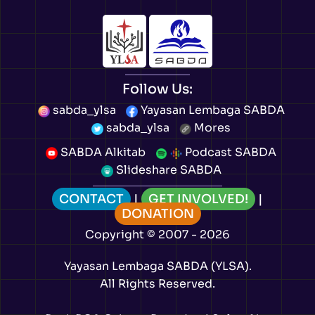
Follow Us:
sabda_ylsa
Yayasan Lembaga SABDA
sabda_ylsa
Mores
SABDA Alkitab
Podcast SABDA
Slideshare SABDA
CONTACT
|
GET INVOLVED!
|
DONATION
Copyright
© 2007 -
2026
Yayasan Lembaga SABDA (YLSA).
All Rights Reserved.