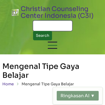
Skip to main content
Christian Counseling
Center Indonesia (C3I)
Search
Mengenal Tipe Gaya
Belajar
Breadcrumb
Home
Mengenal Tipe Gaya Belajar
Ringkasan AI ▼