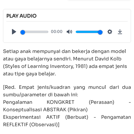
PLAY AUDIO
00:00
Play
Mute
Settings
Down
Setiap anak mempunyai dan bekerja dengan model
atau gaya belajarnya sendiri. Menurut David Kolb
(Styles of Learning Inventory, 1981) ada empat jenis
atau tipe gaya belajar.
[Red. Empat jenis/kuadran yang muncul dari dua
sumbu/parameter di bawah ini:
Pengalaman KONGKRET (Perasaan) -
Konseptualisasi ABSTRAK (Pikiran)
Eksperimentasi AKTIF (Berbuat) - Pengamatan
REFLEKTIF (Observasi)]