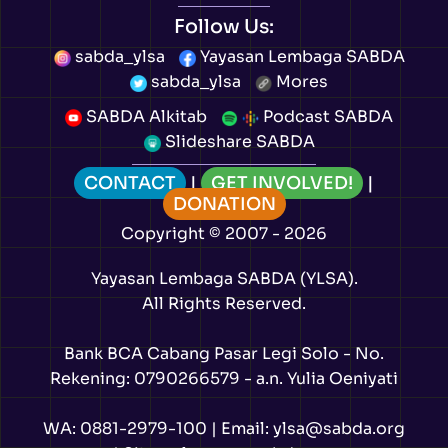
Follow Us:
sabda_ylsa
Yayasan Lembaga SABDA
sabda_ylsa
Mores
SABDA Alkitab
Podcast SABDA
Slideshare SABDA
CONTACT
|
GET INVOLVED!
|
DONATION
Copyright
© 2007 -
2026
Yayasan Lembaga SABDA (YLSA).
All Rights Reserved.
Bank BCA Cabang Pasar Legi Solo - No.
Rekening: 0790266579 - a.n. Yulia Oeniyati
WA:
0881-2979-100
| Email:
ylsa@sabda.org