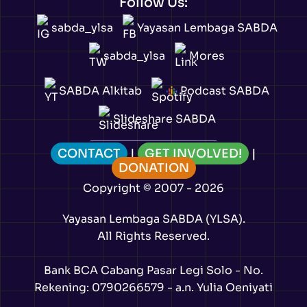
Follow Us:
sabda_ylsa
Yayasan Lembaga SABDA
sabda_ylsa
Mores
SABDA Alkitab
Podcast SABDA
Slideshare SABDA
CONTACT
|
GET INVOLVED!
|
DONATION
Copyright
© 2007 -
2026
Yayasan Lembaga SABDA (YLSA).
All Rights Reserved.
Bank BCA Cabang Pasar Legi Solo - No.
Rekening: 0790266579 - a.n. Yulia Oeniyati