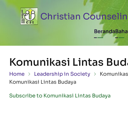
Skip to main content
Christian Counselin
Main n
Beranda
Baha
Komunikasi Lintas Bud
Breadcrumb
Home
Leadership in Society
Komunikasi
Komunikasi Lintas Budaya
Subscribe to Komunikasi Lintas Budaya