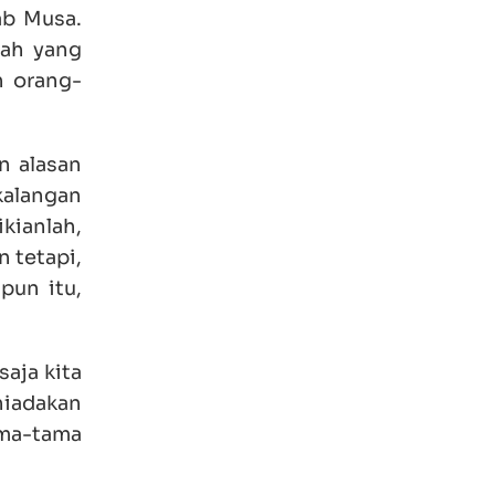
ab Musa.
lah yang
n orang-
n alasan
kalangan
kianlah,
 tetapi,
pun itu,
aja kita
niadakan
ama-tama