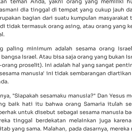
an teman Anda, yakni orang yang memiliki h
smani dia tinggal di tempat yang cukup jauh da
erupakan bagian dari suatu kumpulan masyarakat t
di tidak termasuk orang asing, atau orang yang k
l.
g paling minimum adalah sesama orang Israe
bangsa Israel. Atau bisa saja orang yang bukan Is
rang proselit). Ini adalah hal yang sangat penti
'sesama manusia' ini tidak sembarangan diartikan
nda.
anya, "Siapakah sesamaku manusia?" Dan Yesus 
g baik hati itu bahwa orang Samaria itulah 
berhak untuk disebut sebagai sesama manusia ba
reka tinggal berdekatan melainkan juga karen
ab yang sama. Malahan, pada dasarnya, mereka 