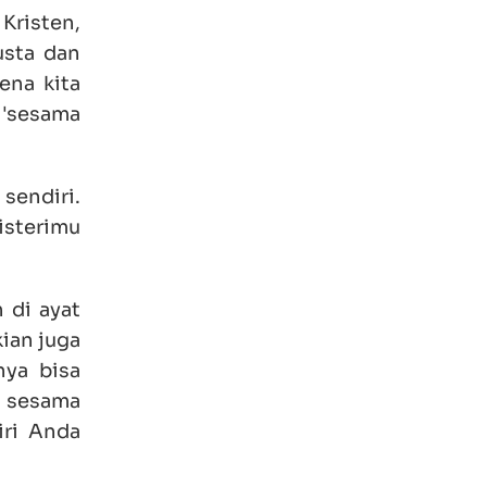
Kristen,
usta dan
ena kita
 'sesama
 sendiri.
 isterimu
 di ayat
ian juga
nya bisa
g sesama
iri Anda