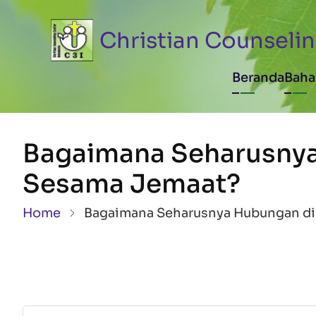
Skip to main content
Christian Counselin
Main n
Beranda
Baha
Bagaimana Seharusnya
Sesama Jemaat?
Breadcrumb
Home
Bagaimana Seharusnya Hubungan di