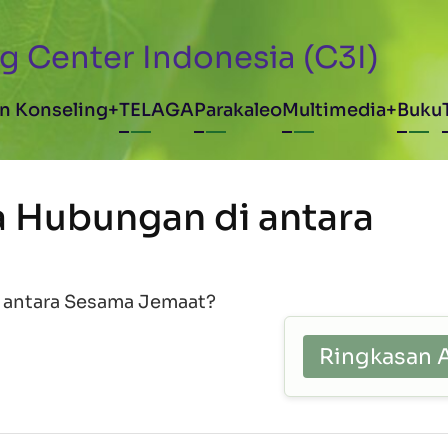
g Center Indonesia (C3I)
avigation
n Konseling
TELAGA
Parakaleo
Multimedia
Buku
 Hubungan di antara
 antara Sesama Jemaat?
Ringkasan 