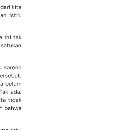
dari kita
n istri.
a ini tak
satukan
u karena
ersebut.
ga belum
ak ada.
ta tidak
ari bahwa