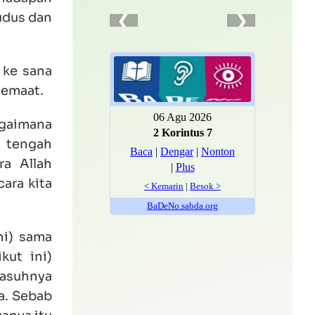
kudus dan
 ke sana
Jemaat.
agaimana
i tengah
a Allah
ara kita
ni) sama
kut ini)
gasuhnya
a. Sebab