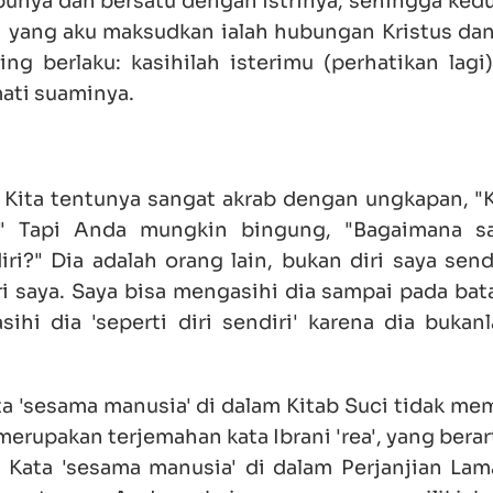
ibunya dan bersatu dengan istrinya, sehingga ked
pi yang aku maksudkan ialah hubungan Kristus dan
 berlaku: kasihilah isterimu (perhatikan lagi)
ati suaminya.
. Kita tentunya sangat akrab dengan ungkapan, "K
." Tapi Anda mungkin bingung, "Bagaimana s
i?" Dia adalah orang lain, bukan diri saya sendi
ri saya. Saya bisa mengasihi dia sampai pada bat
ihi dia 'seperti diri sendiri' karena dia bukanl
 'sesama manusia' di dalam Kitab Suci tidak memi
merupakan terjemahan kata Ibrani 'rea', yang bera
ja. Kata 'sesama manusia' di dalam Perjanjian La