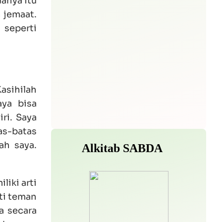
uanya itu
 jemaat.
 seperti
asihilah
aya bisa
ri. Saya
as-batas
ah saya.
liki arti
rti teman
ma secara