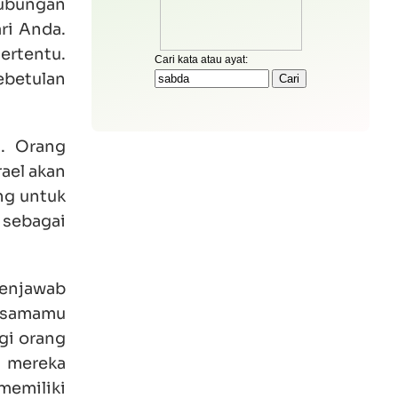
ubungan
ri Anda.
ertentu.
ebetulan
l. Orang
rael akan
ng untuk
 sebagai
menjawab
sesamamu
gi orang
a mereka
memiliki