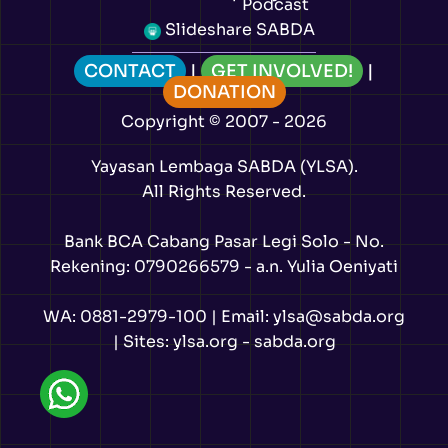
Slideshare SABDA
CONTACT
|
GET INVOLVED!
|
DONATION
Copyright
© 2007 -
2026
Yayasan Lembaga SABDA (YLSA).
All Rights Reserved.
Bank BCA Cabang Pasar Legi Solo - No.
Rekening: 0790266579 - a.n. Yulia Oeniyati
WA:
0881-2979-100
| Email:
ylsa@sabda.org
| Sites:
ylsa.org
-
sabda.org