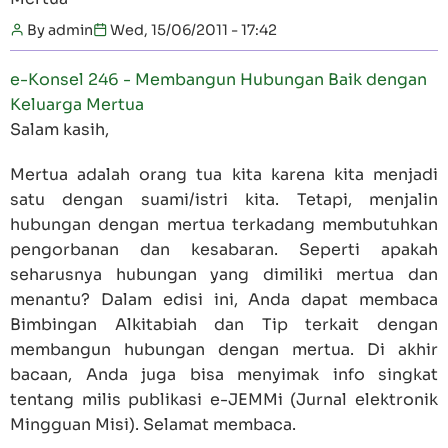
By
admin
Wed, 15/06/2011 - 17:42
e-Konsel 246 - Membangun Hubungan Baik dengan
Keluarga Mertua
Salam kasih,
Mertua adalah orang tua kita karena kita menjadi
satu dengan suami/istri kita. Tetapi, menjalin
hubungan dengan mertua terkadang membutuhkan
pengorbanan dan kesabaran. Seperti apakah
seharusnya hubungan yang dimiliki mertua dan
menantu? Dalam edisi ini, Anda dapat membaca
Bimbingan Alkitabiah dan Tip terkait dengan
membangun hubungan dengan mertua. Di akhir
bacaan, Anda juga bisa menyimak info singkat
tentang milis publikasi e-JEMMi (Jurnal elektronik
Mingguan Misi). Selamat membaca.