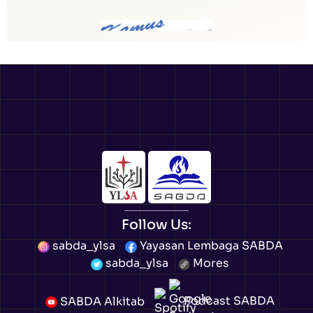
Follow Us:
sabda_ylsa
Yayasan Lembaga SABDA
sabda_ylsa
Mores
SABDA Alkitab
Podcast SABDA