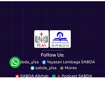
Follow Us:
sabda_ylsa
Yayasan Lembaga SABDA
sabda_ylsa
Mores
SABDA Alkitab
Podcast SABDA
Slideshare SABDA
CONTACT
|
GET INVOLVED!
|
DONATION
Copyright
© 2007 -
2026