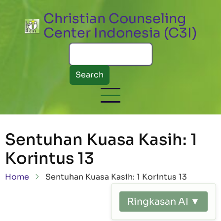
Skip to main content
Christian Counseling
Center Indonesia (C3I)
Search
Sentuhan Kuasa Kasih: 1
Korintus 13
Breadcrumb
Home
Sentuhan Kuasa Kasih: 1 Korintus 13
Ringkasan AI ▼