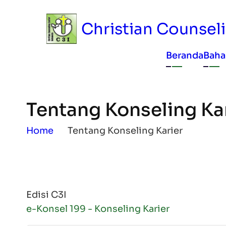
Skip to main content
Christian Counselin
Main n
Beranda
Baha
Tentang Konseling Kar
Breadcrumb
Home
Tentang Konseling Karier
Edisi C3I
e-Konsel 199 - Konseling Karier