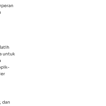
gai
i karier
ampilan,
 kliennya
 sumber-
atau
erjaan,
dan
yang