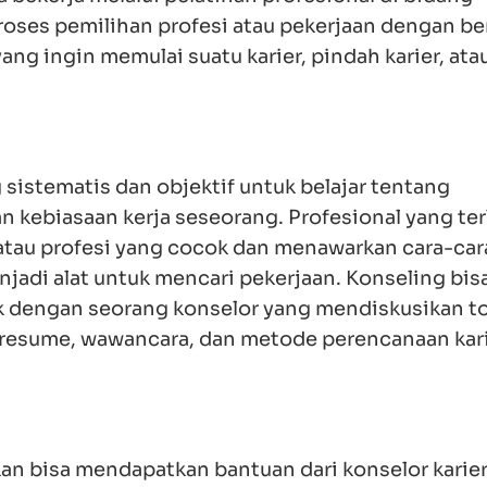
lihan profesi atau pekerjaan dengan berperan seba
memulai suatu karier, pindah karier, atau mendalam
tematis dan objektif untuk belajar tentang keter
ja seseorang. Profesional yang terlatih membantu
ok dan menawarkan cara-cara untuk mendapatkan
ekerjaan. Konseling bisa dilakukan satu per satu 
 mendiskusikan topik-topik seputar mencari pek
encanaan karier jangka pendek atau panjang.
 bisa mendapatkan bantuan dari konselor karier, 
uan tinggi atau sekolah menengah atas di level 