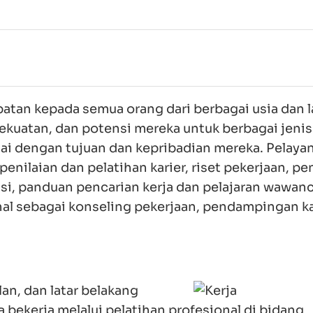
00:00
00:00
Mute
n kepada semua orang dari berbagai usia dan lat
uatan, dan potensi mereka untuk berbagai jenis
 dengan tujuan dan kepribadian mereka. Pelayanan
ilaian dan pelatihan karier, riset pekerjaan, penu
, panduan pencarian kerja dan pelajaran wawancar
al sebagai konseling pekerjaan, pendampingan kari
, dan latar belakang
kerja melalui pelatihan profesional di bidang ter