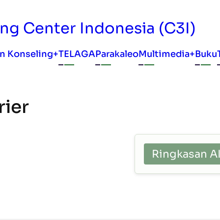
g Center Indonesia (C3I)
avigation
n Konseling
TELAGA
Parakaleo
Multimedia
Buku
ier
Ringkasan 