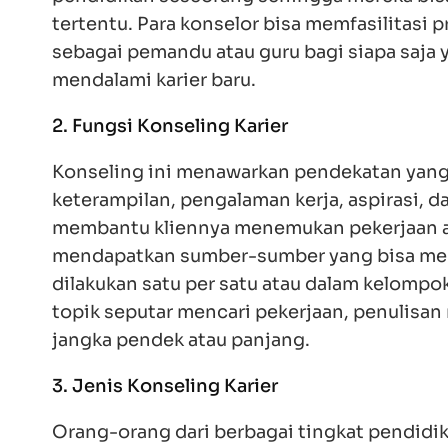
Para konselor bisa memfasilitasi proses pemi
pemandu atau guru bagi siapa saja yang ingin 
baru.
2. Fungsi Konseling Karier
Konseling ini menawarkan pendekatan yang sis
pengalaman kerja, aspirasi, dan kebiasaan ker
menemukan pekerjaan atau profesi yang coc
sumber yang bisa menjadi alat untuk mencari p
dalam kelompok dengan seorang konselor yang
penulisan resume, wawancara, dan metode per
3. Jenis Konseling Karier
Orang-orang dari berbagai tingkat pendidikan
konselor biasanya menempatkan lulusan pergur