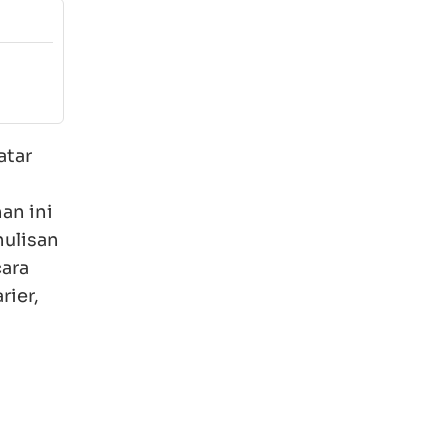
Settings
Download
ar
 ini
lisan
a
er, dan
tentu.