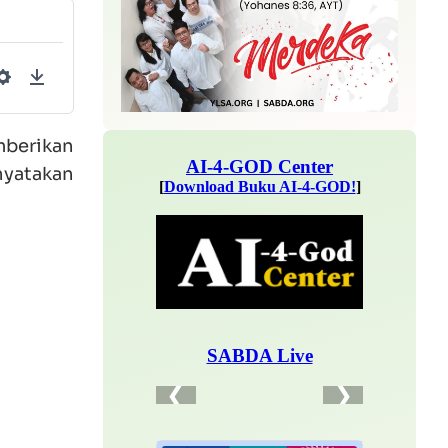
Settings
Download
mberikan
enyatakan