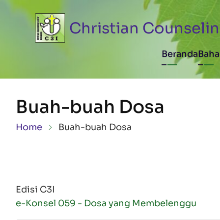
Skip to main content
Christian Counselin
Main n
Beranda
Baha
Buah-buah Dosa
Breadcrumb
Home
Buah-buah Dosa
Edisi C3I
e-Konsel 059 - Dosa yang Membelenggu