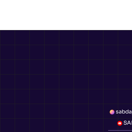
sabda
SAB