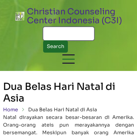
Skip to main content
Christian Counseling
Center Indonesia (C3I)
Search
Dua Belas Hari Natal di
Asia
Breadcrumb
Home
Dua Belas Hari Natal di Asia
Natal dirayakan secara besar-besaran di Amerika.
Orang-orang ateis pun merayakannya dengan
bersemangat. Meskipun banyak orang Amerika