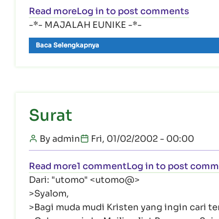
about Stop Press
Read more
Log in
to post comments
-*- MAJALAH EUNIKE -*-
Baca Selengkapnya
Surat
By
admin
Fri, 01/02/2002 - 00:00
about Surat
Read more
1 comment
Log in
to post comm
Dari: "utomo" <utomo@>
>Syalom,
>Bagi muda mudi Kristen yang ingin cari t