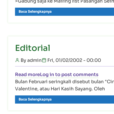
>Gabung saja ke Mailing list Pasangan Sei
Baca Selengkapnya
Editorial
By
admin
Fri, 01/02/2002 - 00:00
about Editorial
Read more
Log in
to post comments
Bulan Februari seringkali disebut bulan "Ci
Valentine, atau Hari Kasih Sayang. Oleh
Baca Selengkapnya