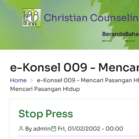
Skip to main content
Christian Counselin
Main n
Beranda
Baha
e-Konsel 009 - Menca
Breadcrumb
Home
e-Konsel 009 - Mencari Pasangan H
Mencari Pasangan Hidup
Stop Press
By
admin
Fri, 01/02/2002 - 00:00