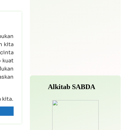
 bukan
n kita
cinta
 kuat
lukan
askan
 kita.