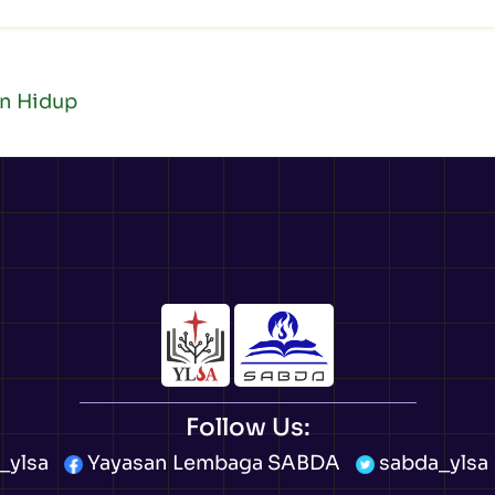
an Hidup
Follow Us:
_ylsa
Yayasan Lembaga SABDA
sabda_ylsa