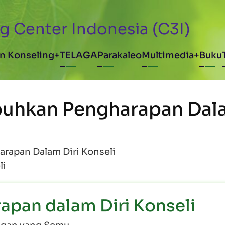
g Center Indonesia (C3I)
avigation
n Konseling
TELAGA
Parakaleo
Multimedia
Buku
buhkan Pengharapan Dal
rapan Dalam Diri Konseli
li
an dalam Diri Konseli