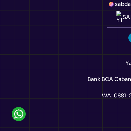
sabda
SAB
Y
Bank BCA Cabang 
WA:
0881-