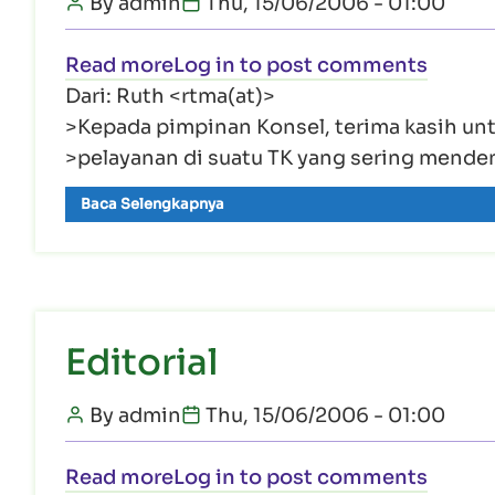
By
admin
Thu, 15/06/2006 - 01:00
about Surat
Read more
Log in
to post comments
Dari: Ruth <rtma(at)>
>Kepada pimpinan Konsel, terima kasih un
>pelayanan di suatu TK yang sering menden
Baca Selengkapnya
Editorial
By
admin
Thu, 15/06/2006 - 01:00
about Editorial
Read more
Log in
to post comments