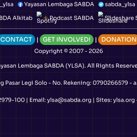
_ylsa
Yayasan Lembaga SABDA
sabda_ylsa
DA Alkitab
Podcast SABDA
Slideshare
CONTACT
|
GET INVOLVED!
|
DONATION
Copyright
© 2007 -
2026
ayasan Lembaga SABDA (YLSA).
All Rights Reserv
Pasar Legi Solo - No. Rekening: 0790266579 - a.
2979-100
| Email:
ylsa@sabda.org
| Sites:
ylsa.org