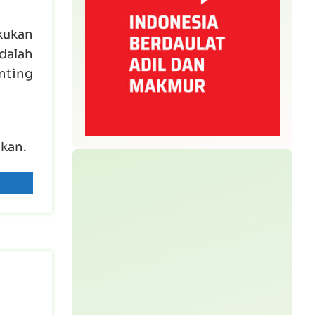
kukan
dalah
enting
kan.