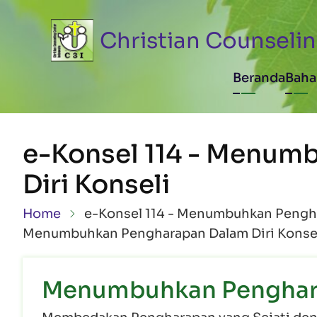
Skip to main content
Christian Counselin
Main n
Beranda
Baha
e-Konsel 114 - Menum
Diri Konseli
Breadcrumb
Home
e-Konsel 114 - Menumbuhkan Pengha
Menumbuhkan Pengharapan Dalam Diri Konse
Menumbuhkan Pengharap