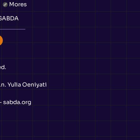
Mores
 SABDA
ed.
n. Yulia Oeniyati
-
sabda.org