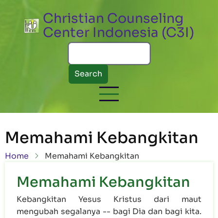
Skip to main content
Christian Counseling
Center Indonesia (C3I)
Search
Memahami Kebangkitan
Breadcrumb
Home
Memahami Kebangkitan
Memahami Kebangkitan
Kebangkitan Yesus Kristus dari maut
mengubah segalanya -- bagi Dia dan bagi kita.