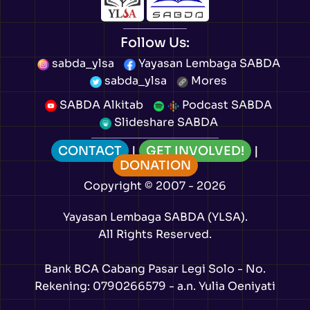
Follow Us:
sabda_ylsa
Yayasan Lembaga SABDA
sabda_ylsa
Mores
SABDA Alkitab
Podcast SABDA
Slideshare SABDA
CONTACT
|
GET INVOLVED!
|
DONATION
Copyright
© 2007 -
2026
Yayasan Lembaga SABDA (YLSA).
All Rights Reserved.
Bank BCA Cabang Pasar Legi Solo - No.
Rekening: 0790266579 - a.n. Yulia Oeniyati