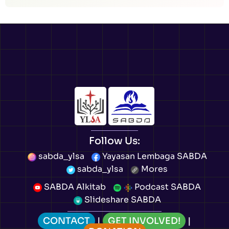
Follow Us:
sabda_ylsa
Yayasan Lembaga SABDA
sabda_ylsa
Mores
SABDA Alkitab
Podcast SABDA
Slideshare SABDA
CONTACT
|
GET INVOLVED!
|