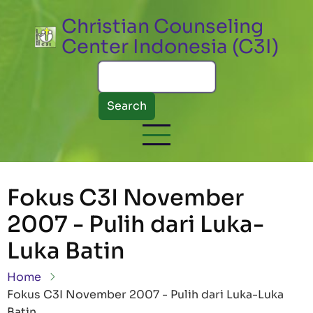
Skip to main content
Christian Counseling
Center Indonesia (C3I)
Search
Fokus C3I November
2007 - Pulih dari Luka-
Luka Batin
Breadcrumb
Home
Fokus C3I November 2007 - Pulih dari Luka-Luka
Batin