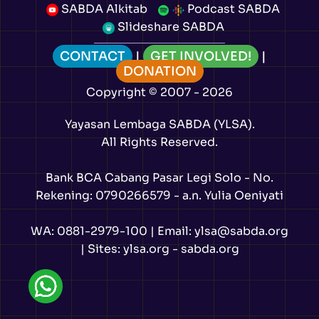
SABDA Alkitab
Podcast SABDA
Slideshare SABDA
CONTACT
|
GET INVOLVED!
|
DONATION
Copyright
© 2007 -
2026
Yayasan Lembaga SABDA (YLSA).
All Rights Reserved.
Bank BCA Cabang Pasar Legi Solo - No.
Rekening: 0790266579 - a.n. Yulia Oeniyati
WA:
0881-2979-100
| Email:
ylsa@sabda.org
| Sites:
ylsa.org
-
sabda.org