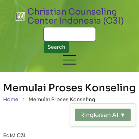
Skip to main content
Christian Counseling
Center Indonesia (C3I)
Search
Memulai Proses Konseling
Breadcrumb
Home
Memulai Proses Konseling
Ringkasan AI ▼
Edisi C3I