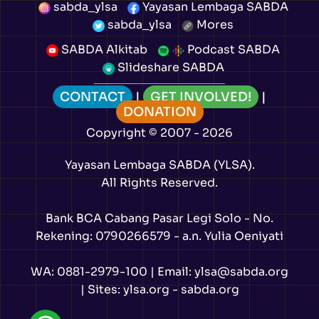
sabda_ylsa
Yayasan Lembaga SABDA
sabda_ylsa
Mores
SABDA Alkitab
Podcast SABDA
Slideshare SABDA
CONTACT
|
GET INVOLVED!
|
DONATION
Copyright
© 2007 -
2026
Yayasan Lembaga SABDA (YLSA).
All Rights Reserved.
Bank BCA Cabang Pasar Legi Solo - No.
Rekening: 0790266579 - a.n. Yulia Oeniyati
WA:
0881-2979-100
| Email:
ylsa@sabda.org
| Sites:
ylsa.org
-
sabda.org